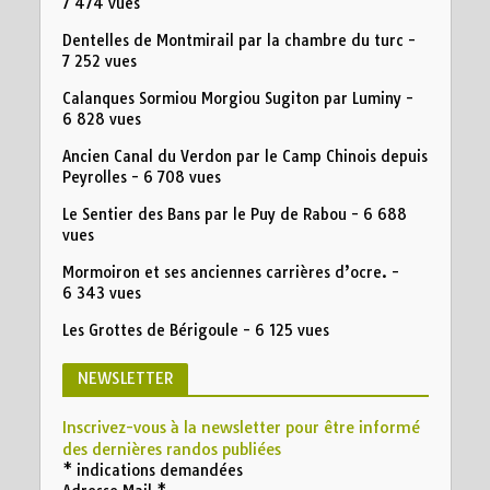
7 474 vues
Dentelles de Montmirail par la chambre du turc
-
7 252 vues
Calanques Sormiou Morgiou Sugiton par Luminy
-
6 828 vues
Ancien Canal du Verdon par le Camp Chinois depuis
Peyrolles
- 6 708 vues
Le Sentier des Bans par le Puy de Rabou
- 6 688
vues
Mormoiron et ses anciennes carrières d’ocre.
-
6 343 vues
Les Grottes de Bérigoule
- 6 125 vues
NEWSLETTER
Inscrivez-vous à la newsletter pour être informé
des dernières randos publiées
*
indications demandées