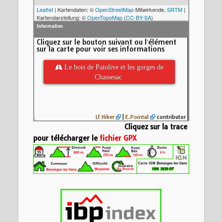
Leaflet
| Kartendaten: ©
OpenStreetMap
-Mitwirkende,
SRTM
|
Kartendarstellung: ©
OpenTopoMap
(
CC-BY-SA
)
Information
Cliquez sur le bouton suivant ou l′élément
sur la carte pour voir ses informations
 Le bois de Paiolive et les gorges de
Chassesac
Lf Hiker
|
E.Pointal
contributor
Cliquez sur la trace
pour télécharger le
fichier GPX
Nom:
Le bois de 
Chassesac
Distance:
12,7 k
200
Altitude minimum
Altitude maximu
Altitude (m)
Montée cumulée
150
Descente cumulé
Durée:
Aucune d
100