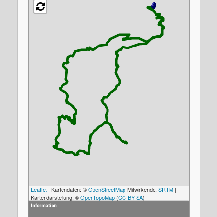
Leaflet
| Kartendaten: ©
OpenStreetMap
-Mitwirkende,
SRTM
|
Kartendarstellung: ©
OpenTopoMap
(
CC-BY-SA
)
Information