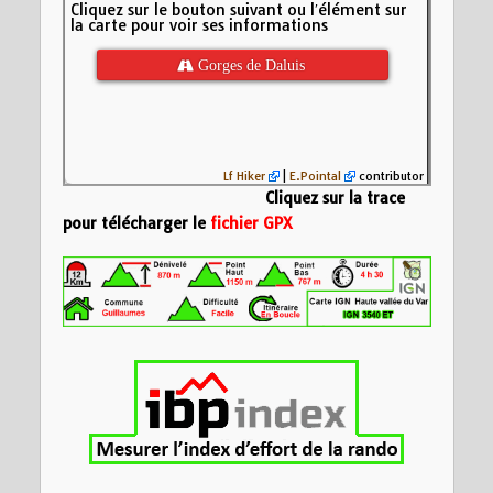
Cliquez sur le bouton suivant ou l′élément sur
la carte pour voir ses informations
 Gorges de Daluis
Lf Hiker
|
E.Pointal
contributor
Cliquez sur la trace
pour télécharger le
fichier GPX
Nom:
Gorges de Da
Distance:
11,1 km
Altitude minimum:
1000
Altitude maximum:
Montée cumulée:
7
Altitude (m)
Descente cumulée
800
Durée:
5:45'08"
600
400
3
6
9
Distance (km)