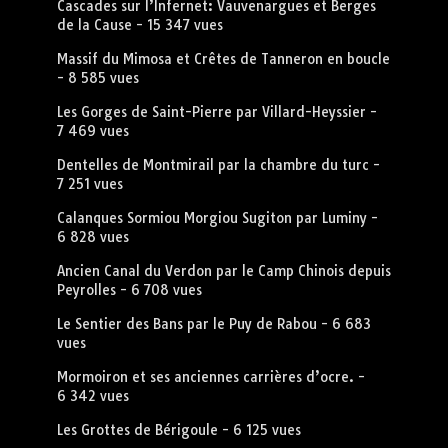
Cascades sur l’Infernet: Vauvenargues et Berges
de la Cause
- 15 347 vues
Massif du Mimosa et Crêtes de Tanneron en boucle
- 8 585 vues
Les Gorges de Saint-Pierre par Villard-Heyssier
-
7 469 vues
Dentelles de Montmirail par la chambre du turc
-
7 251 vues
Calanques Sormiou Morgiou Sugiton par Luminy
-
6 828 vues
Ancien Canal du Verdon par le Camp Chinois depuis
Peyrolles
- 6 708 vues
Le Sentier des Bans par le Puy de Rabou
- 6 683
vues
Mormoiron et ses anciennes carrières d’ocre.
-
6 342 vues
Les Grottes de Bérigoule
- 6 125 vues