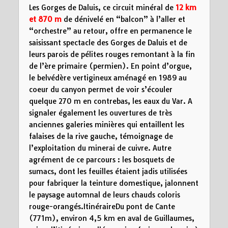
Les Gorges de Daluis, ce circuit minéral de
12 km
et 870 m
de dénivelé en “balcon” à l’aller et
“orchestre” au retour, offre en permanence le
saisissant spectacle des Gorges de Daluis et de
leurs parois de pélites rouges remontant à la fin
de l’ère primaire (permien). En point d’orgue,
le belvédère vertigineux aménagé en 1989 au
coeur du canyon permet de voir s’écouler
quelque 270 m en contrebas, les eaux du Var. A
signaler également les ouvertures de très
anciennes galeries minières qui entaillent les
falaises de la rive gauche, témoignage de
l’exploitation du minerai de cuivre. Autre
agrément de ce parcours : les bosquets de
sumacs, dont les feuilles étaient jadis utilisées
pour fabriquer la teinture domestique, jalonnent
le paysage automnal de leurs chauds coloris
rouge-orangés.ItinéraireDu pont de Cante
(771m), environ 4,5 km en aval de Guillaumes,