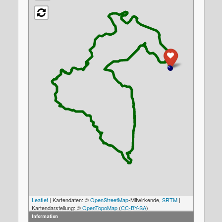
Leaflet
| Kartendaten: ©
OpenStreetMap
-Mitwirkende,
SRTM
|
Kartendarstellung: ©
OpenTopoMap
(
CC-BY-SA
)
Information