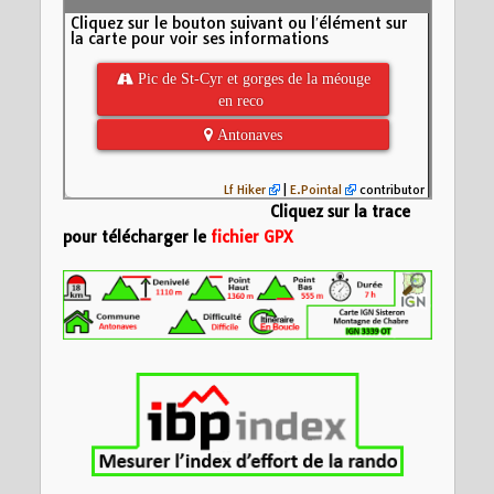
Cliquez sur le bouton suivant ou l′élément sur
la carte pour voir ses informations
 Pic de St-Cyr et gorges de la méouge
en reco
 Antonaves
Lf Hiker
|
E.Pointal
contributor
Cliquez sur la trace
pour télécharger le
fichier GPX
Insérez votre description formatée ici
Nom:
Pic de St-Cy
reco
Distance:
18,2 km
1200
Altitude minimum:
Altitude maximum:
Altitude (m)
Montée cumulée:
1
900
Descente cumulée
Durée:
8:02'04"
600
300
5
10
15
Distance (km)