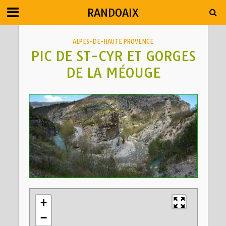
RANDOAIX
ALPES-DE-HAUTE PROVENCE
PIC DE ST-CYR ET GORGES
DE LA MÉOUGE
+
−