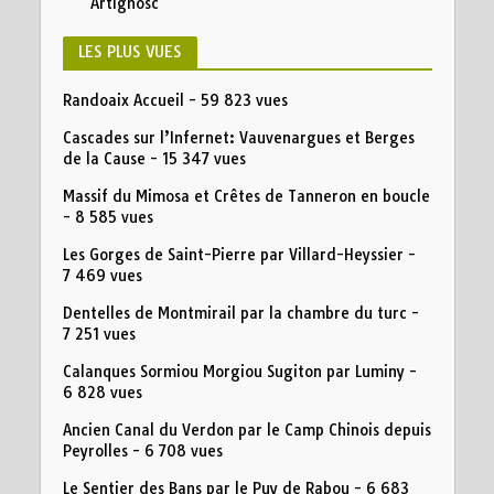
Artignosc
LES PLUS VUES
Randoaix Accueil
- 59 823 vues
Cascades sur l’Infernet: Vauvenargues et Berges
de la Cause
- 15 347 vues
Massif du Mimosa et Crêtes de Tanneron en boucle
- 8 585 vues
Les Gorges de Saint-Pierre par Villard-Heyssier
-
7 469 vues
Dentelles de Montmirail par la chambre du turc
-
7 251 vues
Calanques Sormiou Morgiou Sugiton par Luminy
-
6 828 vues
Ancien Canal du Verdon par le Camp Chinois depuis
Peyrolles
- 6 708 vues
Le Sentier des Bans par le Puy de Rabou
- 6 683