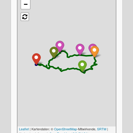
−
Leaflet
| Kartendaten: ©
OpenStreetMap
-Mitwirkende,
SRTM
|