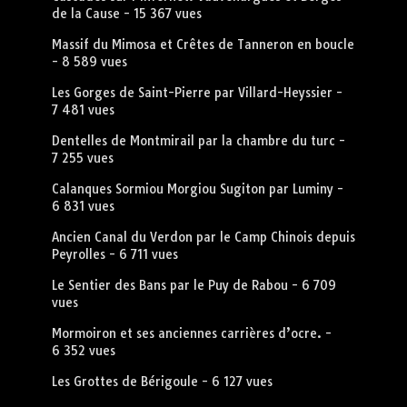
de la Cause
- 15 367 vues
Massif du Mimosa et Crêtes de Tanneron en boucle
- 8 589 vues
Les Gorges de Saint-Pierre par Villard-Heyssier
-
7 481 vues
Dentelles de Montmirail par la chambre du turc
-
7 255 vues
Calanques Sormiou Morgiou Sugiton par Luminy
-
6 831 vues
Ancien Canal du Verdon par le Camp Chinois depuis
Peyrolles
- 6 711 vues
Le Sentier des Bans par le Puy de Rabou
- 6 709
vues
Mormoiron et ses anciennes carrières d’ocre.
-
6 352 vues
Les Grottes de Bérigoule
- 6 127 vues