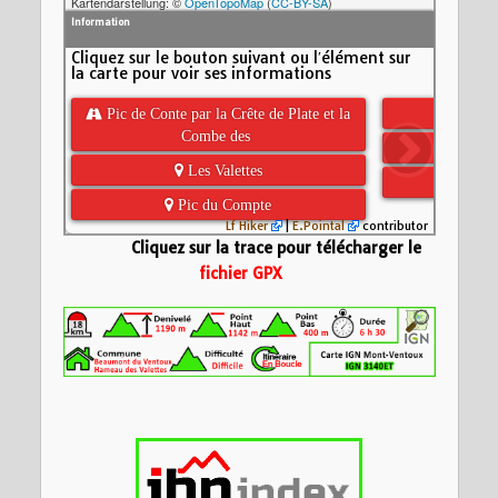
Kartendarstellung: ©
OpenTopoMap
(
CC-BY-SA
)
Information
Cliquez sur le bouton suivant ou l′élément sur
la carte pour voir ses informations
 Pic de Conte par la Crête de Plate et la
 
Combe des
 C
 Les Valettes
 Som
 Pic du Compte
Lf Hiker
|
E.Pointal
contributor
Cliquez sur la trace pour télécharger le
fichier GPX
Nom:
Sommet de Pl
Distance:
18,2 km
Altitude minimum:
900
Altitude maximum:
Montée cumulée:
1
Altitude (m)
Descente cumulée
600
Durée:
18139d 15:
300
0
5
10
15