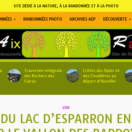
SITE DÉDIÉ À LA NATURE, À LA RANDONNÉE ET À LA PHOTO
NNÉES
RANDONNÉES PHOTO
ARCHIVES AEP
DÉCOUVERTE
u
Traversée intégrale
Crêtes des Opies et
des Rochers des
des Civadières au
Cairas
départ d’Aureille
VAR
 DU LAC D’ESPARRON EN