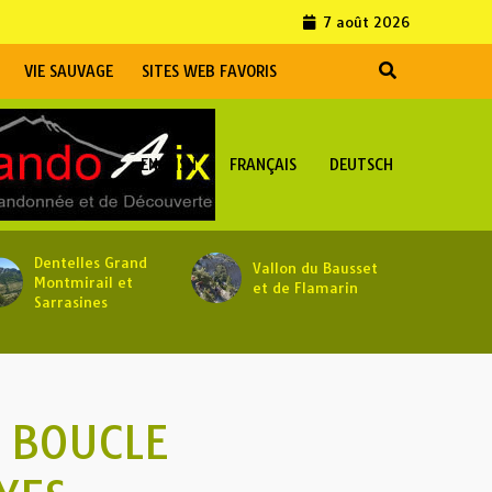
7 août 2026
VIE SAUVAGE
SITES WEB FAVORIS
ENGLISH
FRANÇAIS
DEUTSCH
Dentelles Grand
Vallon du Bausset
Montmirail et
et de Flamarin
Sarrasines
 BOUCLE