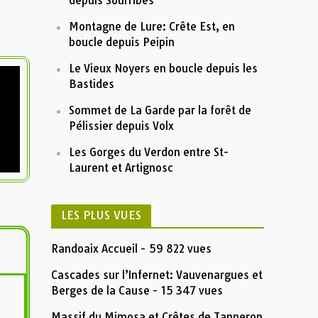
depuis Sourribes
Montagne de Lure: Crête Est, en
boucle depuis Peipin
Le Vieux Noyers en boucle depuis les
Bastides
Sommet de La Garde par la forêt de
Pélissier depuis Volx
Les Gorges du Verdon entre St-
Laurent et Artignosc
LES PLUS VUES
Randoaix Accueil
- 59 822 vues
Cascades sur l’Infernet: Vauvenargues et
Berges de la Cause
- 15 347 vues
Massif du Mimosa et Crêtes de Tanneron