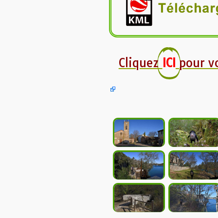
Cliquez
ICI
pour v