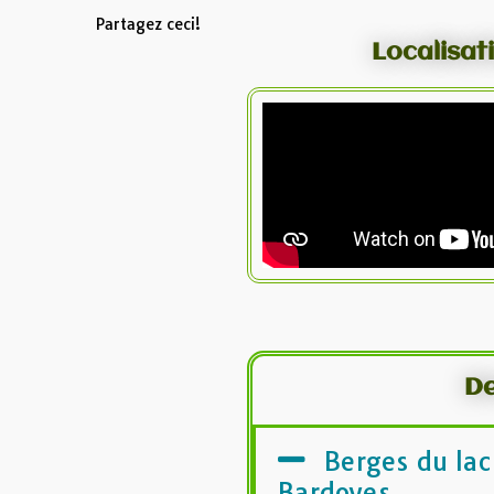
Partagez ceci!
Localisat
De
Berges du lac
Bardoyes