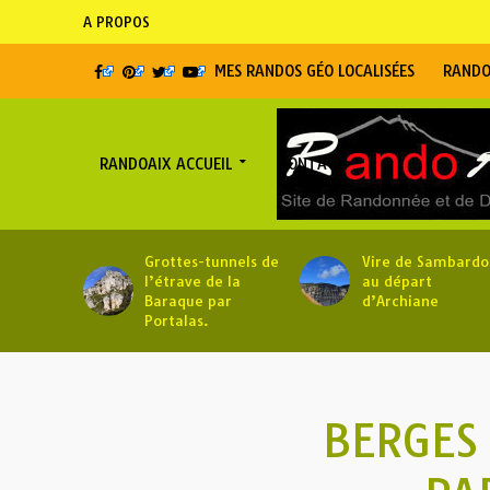
A PROPOS
MES RANDOS GÉO LOCALISÉES
RANDO
RANDOAIX ACCUEIL
CONTACT
Grottes-tunnels de
Vire de Sambardo
l’étrave de la
au départ
Baraque par
d’Archiane
Portalas.
BERGES