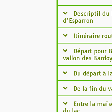
Descriptif du 
d’Esparron
Itinéraire rou
Départ pour B
vallon des Bardo
Du départ à l
De la fin du 
Entre la mais
du lac