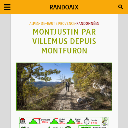
RANDOAIX
ALPES-DE-HAUTE PROVENCE
•
RANDONNÉES
MONTJUSTIN PAR
VILLEMUS DEPUIS
MONTFURON