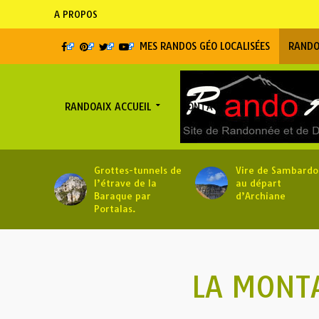
A PROPOS
MES RANDOS GÉO LOCALISÉES
RANDO
RANDOAIX ACCUEIL
CONTACT
Grottes-tunnels de
Vire de Sambardo
l’étrave de la
au départ
Baraque par
d’Archiane
Portalas.
LA MONTA