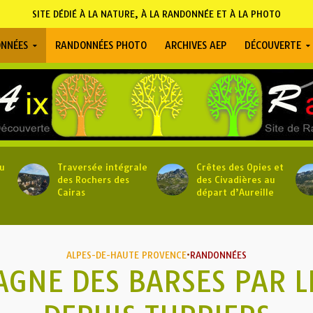
SITE DÉDIÉ À LA NATURE, À LA RANDONNÉE ET À LA PHOTO
NNÉES
RANDONNÉES PHOTO
ARCHIVES AEP
DÉCOUVERTE
u
Traversée intégrale
Crêtes des Opies et
des Rochers des
des Civadières au
Cairas
départ d’Aureille
ALPES-DE-HAUTE PROVENCE
•
RANDONNÉES
GNE DES BARSES PAR L