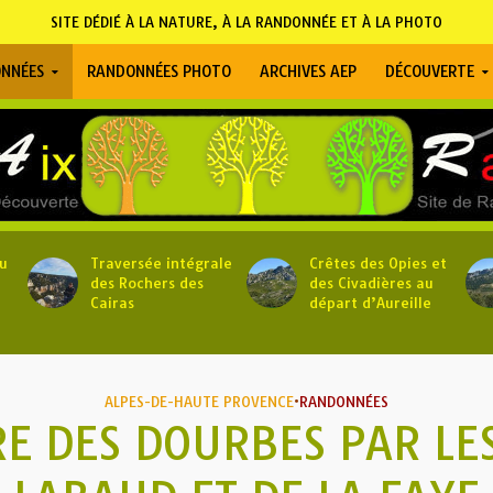
SITE DÉDIÉ À LA NATURE, À LA RANDONNÉE ET À LA PHOTO
NNÉES
RANDONNÉES PHOTO
ARCHIVES AEP
DÉCOUVERTE
u
Traversée intégrale
Crêtes des Opies et
des Rochers des
des Civadières au
Cairas
départ d’Aureille
ALPES-DE-HAUTE PROVENCE
•
RANDONNÉES
E DES DOURBES PAR LE