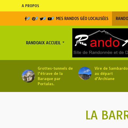
A PROPOS
MES RANDOS GÉO LOCALISÉES
RANDO
RANDOAIX ACCUEIL
CONTACT
Grottes-tunnels de
Vire de Sambardo
l’étrave de la
au départ
Baraque par
d’Archiane
Portalas.
LA BARR