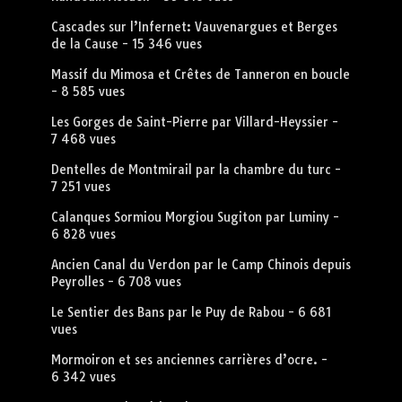
Cascades sur l’Infernet: Vauvenargues et Berges
de la Cause
- 15 346 vues
Massif du Mimosa et Crêtes de Tanneron en boucle
- 8 585 vues
Les Gorges de Saint-Pierre par Villard-Heyssier
-
7 468 vues
Dentelles de Montmirail par la chambre du turc
-
7 251 vues
Calanques Sormiou Morgiou Sugiton par Luminy
-
6 828 vues
Ancien Canal du Verdon par le Camp Chinois depuis
Peyrolles
- 6 708 vues
Le Sentier des Bans par le Puy de Rabou
- 6 681
vues
Mormoiron et ses anciennes carrières d’ocre.
-
6 342 vues