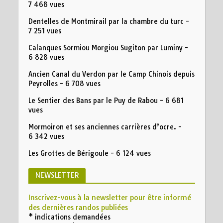
7 468 vues
Dentelles de Montmirail par la chambre du turc
-
7 251 vues
Calanques Sormiou Morgiou Sugiton par Luminy
-
6 828 vues
Ancien Canal du Verdon par le Camp Chinois depuis
Peyrolles
- 6 708 vues
Le Sentier des Bans par le Puy de Rabou
- 6 681
vues
Mormoiron et ses anciennes carrières d’ocre.
-
6 342 vues
Les Grottes de Bérigoule
- 6 124 vues
NEWSLETTER
Inscrivez-vous à la newsletter pour être informé
des dernières randos publiées
*
indications demandées