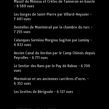
Massif du Mimosa et Crêtes de Tanneron en boucle
- 8 589 vues
Les Gorges de Saint-Pierre par Villard-Heyssier
-
7 481 vues
Dentelles de Montmirail par la chambre du turc
-
7 255 vues
Calanques Sormiou Morgiou Sugiton par Luminy
-
6 832 vues
Ancien Canal du Verdon par le Camp Chinois depuis
Peyrolles
- 6 711 vues
Le Sentier des Bans par le Puy de Rabou
- 6 709
vues
Mormoiron et ses anciennes carrières d’ocre.
-
6 352 vues
Les Grottes de Bérigoule
- 6 127 vues