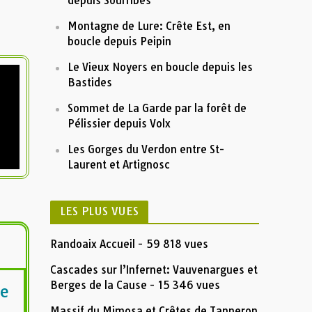
depuis Sourribes
Montagne de Lure: Crête Est, en
boucle depuis Peipin
Le Vieux Noyers en boucle depuis les
Bastides
Sommet de La Garde par la forêt de
Pélissier depuis Volx
Les Gorges du Verdon entre St-
Laurent et Artignosc
LES PLUS VUES
Randoaix Accueil
- 59 818 vues
Cascades sur l’Infernet: Vauvenargues et
Berges de la Cause
- 15 346 vues
de
Massif du Mimosa et Crêtes de Tanneron