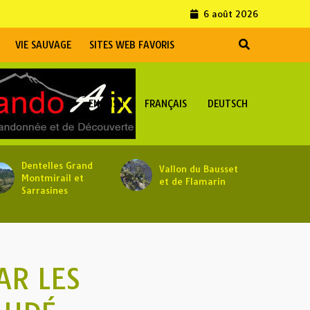
6 août 2026
VIE SAUVAGE
SITES WEB FAVORIS
ENGLISH
FRANÇAIS
DEUTSCH
Dentelles Grand
Vallon du Bausset
Montmirail et
et de Flamarin
Sarrasines
AR LES