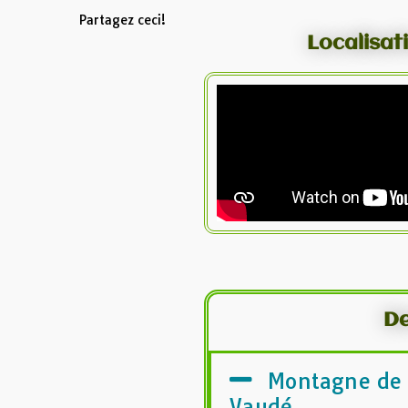
Partagez ceci!
Localisat
De
Montagne de V
Vaudé