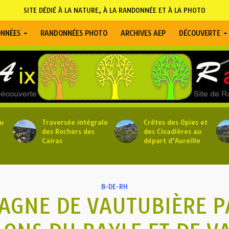
SITE DÉDIÉ À LA NATURE, À LA RANDONNÉE ET À LA PHOTO
NNÉES
RANDONNÉES PHOTO
ARCHIVES AEP
DÉCOUVERTE
u
Traversée intégrale
Crêtes des Opies et
des Rochers des
des Civadières au
Cairas
départ d’Aureille
B-DE-RH
GNE DE VAUTUBIÈRE P