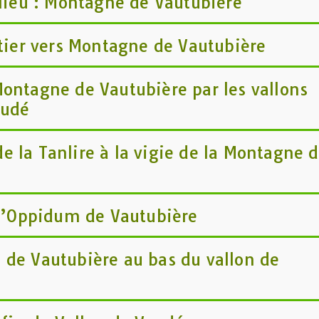
 lieu : Montagne de Vautubière
utier vers Montagne de Vautubière
ontagne de Vautubière par les vallons
audé
 la Tanlire à la vigie de la Montagne 
 l’Oppidum de Vautubière
 de Vautubière au bas du vallon de