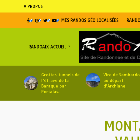
A PROPOS
MES RANDOS GÉO LOCALISÉES
RANDO
RANDOAIX ACCUEIL
CONTACT
Grottes-tunnels de
Vire de Sambardo
l’étrave de la
au départ
Baraque par
d’Archiane
Portalas.
MONTA