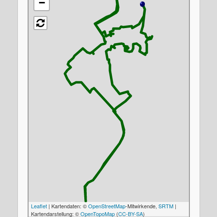
−
Leaflet
| Kartendaten: ©
OpenStreetMap
-Mitwirkende,
SRTM
|
Kartendarstellung: ©
OpenTopoMap
(
CC-BY-SA
)