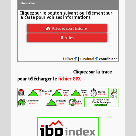
Information
Cliquez sur le bouton suivant ou l′élément sur
la carte pour voir ses informations
 Arles et son Histoire
 Arles
Lf Hiker
|
E.Pointal
contributor
Cliquez sur la trace
pour télécharger le
fichier GPX
Insérez votre description formatée ici
Nom:
Arles et son h
Distance:
11,4 km
Altitude minimum:
100
Altitude maximum:
Montée cumulée:
9
Altitude (m)
Descente cumulée
50
Durée:
35483d 21:
0
-50
3
6
9
Distance (km)