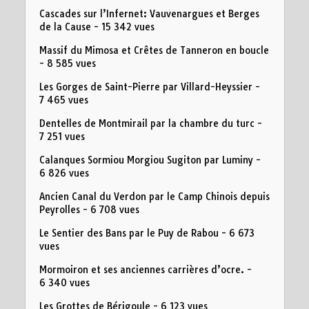
Cascades sur l’Infernet: Vauvenargues et Berges
de la Cause
- 15 342 vues
Massif du Mimosa et Crêtes de Tanneron en boucle
- 8 585 vues
Les Gorges de Saint-Pierre par Villard-Heyssier
-
7 465 vues
Dentelles de Montmirail par la chambre du turc
-
7 251 vues
Calanques Sormiou Morgiou Sugiton par Luminy
-
6 826 vues
Ancien Canal du Verdon par le Camp Chinois depuis
Peyrolles
- 6 708 vues
Le Sentier des Bans par le Puy de Rabou
- 6 673
vues
Mormoiron et ses anciennes carrières d’ocre.
-
6 340 vues
Les Grottes de Bérigoule
- 6 123 vues