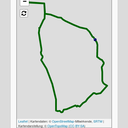
−
Leaflet
| Kartendaten: ©
OpenStreetMap
-Mitwirkende,
SRTM
|
Kartendarstellung: ©
OpenTopoMap
(
CC-BY-SA
)