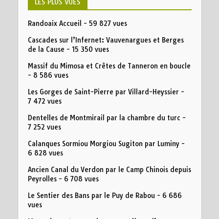
LES PLUS VUES
Randoaix Accueil
- 59 827 vues
Cascades sur l’Infernet: Vauvenargues et Berges
de la Cause
- 15 350 vues
Massif du Mimosa et Crêtes de Tanneron en boucle
- 8 586 vues
Les Gorges de Saint-Pierre par Villard-Heyssier
-
7 472 vues
Dentelles de Montmirail par la chambre du turc
-
7 252 vues
Calanques Sormiou Morgiou Sugiton par Luminy
-
6 828 vues
Ancien Canal du Verdon par le Camp Chinois depuis
Peyrolles
- 6 708 vues
Le Sentier des Bans par le Puy de Rabou
- 6 686
vues