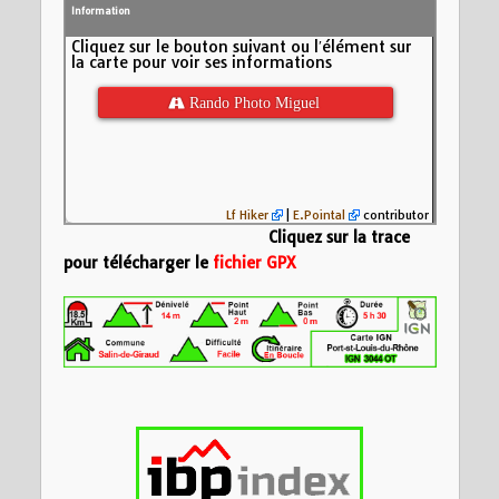
Information
Cliquez sur le bouton suivant ou l′élément sur
la carte pour voir ses informations
 Rando Photo Miguel
Lf Hiker
|
E.Pointal
contributor
Cliquez sur la trace
pour télécharger le
fichier GPX
Nom:
Rando Photo
Distance:
17,3 km
Altitude minimum:
100
Altitude maximum:
Montée cumulée:
1
Altitude (m)
Descente cumulée
50
Durée:
6:31'02"
0
-50
5
10
15
Distance (km)