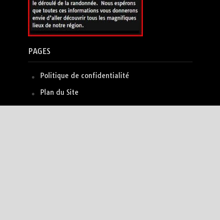
PAGES
Politique de confidentialité
Plan du Site
LES PLUS VUS
Randoaix Accueil
- 59 852 vues
Cascades sur l’Infernet: Vauvenargues et Berges
de la Cause
- 15 360 vues
Massif du Mimosa et Crêtes de Tanneron en boucle
- 8 588 vues
Les Gorges de Saint-Pierre par Villard-Heyssier
-
7 476 vues