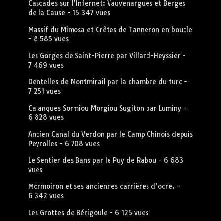
Cascades sur l’Infernet: Vauvenargues et Berges
de la Cause
- 15 347 vues
Massif du Mimosa et Crêtes de Tanneron en boucle
- 8 585 vues
Les Gorges de Saint-Pierre par Villard-Heyssier
-
7 469 vues
Dentelles de Montmirail par la chambre du turc
-
7 251 vues
Calanques Sormiou Morgiou Sugiton par Luminy
-
6 828 vues
Ancien Canal du Verdon par le Camp Chinois depuis
Peyrolles
- 6 708 vues
Le Sentier des Bans par le Puy de Rabou
- 6 683
vues
Mormoiron et ses anciennes carrières d’ocre.
-
6 342 vues
Les Grottes de Bérigoule
- 6 125 vues