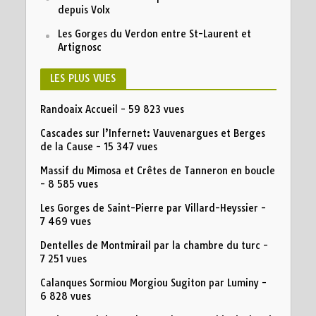
depuis Volx
Les Gorges du Verdon entre St-Laurent et
Artignosc
LES PLUS VUES
Randoaix Accueil
- 59 823 vues
Cascades sur l’Infernet: Vauvenargues et Berges
de la Cause
- 15 347 vues
Massif du Mimosa et Crêtes de Tanneron en boucle
- 8 585 vues
Les Gorges de Saint-Pierre par Villard-Heyssier
-
7 469 vues
Dentelles de Montmirail par la chambre du turc
-
7 251 vues
Calanques Sormiou Morgiou Sugiton par Luminy
-
6 828 vues